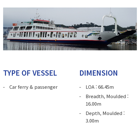
고객센터
특수선 및 작업선
TYPE OF VESSEL
DIMENSION
Car ferry & passenger
LOA : 66.45m
Breadth, Moulded :
16.00m
Depth, Moulded :
3.00m