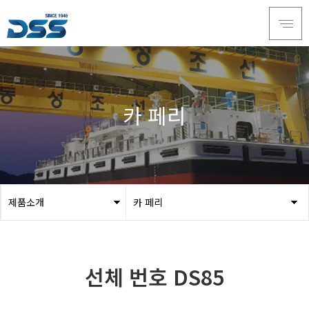
카 페리
제품소개
카 페리
회사소개
3D 시뮬레이션
서비스
예인선
선체 번호 DS85
제품소개
페리
인재채용
카 페리