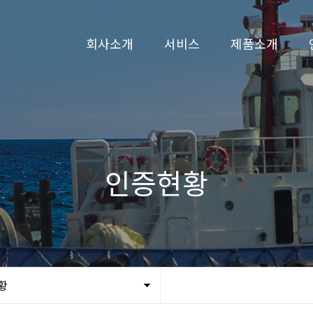
회사소개
서비스
제품소개
CEO 인사말
선박수리
3D 시뮬레이션
회사연혁
선박건조
예인선
비전
페리
인증현황
조직도
카 페리
인증현황
특수선 및 작업
오시는길
황