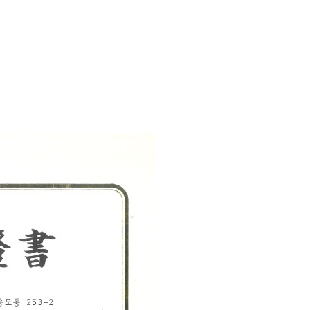
인사말
혁
황
길