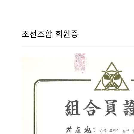
회사소개
CEO 
서비스
회사연
제품소개
비전
조선조합 회원증
인재채용
조직도
고객센터
인증현
오시는