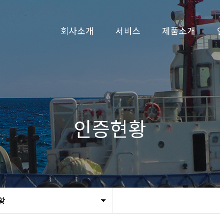
회사소개
서비스
제품소개
CEO 인사말
선박수리
3D 시뮬레이션
회사연혁
선박건조
예인선
비전
페리
인증현황
조직도
카 페리
인증현황
특수선 및 작업
오시는길
황