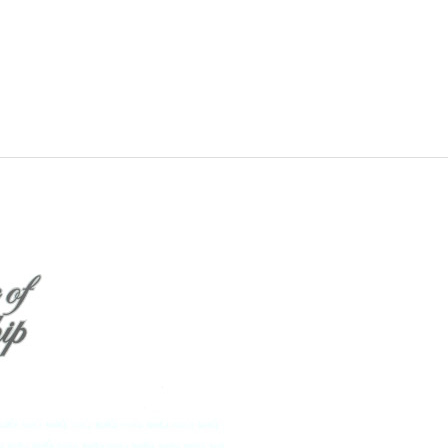
인사말
혁
황
길