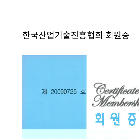
회사소개
CEO 
서비스
회사연
제품소개
비전
한국산업기술진흥협회 회원증
인재채용
조직도
고객센터
인증현
오시는