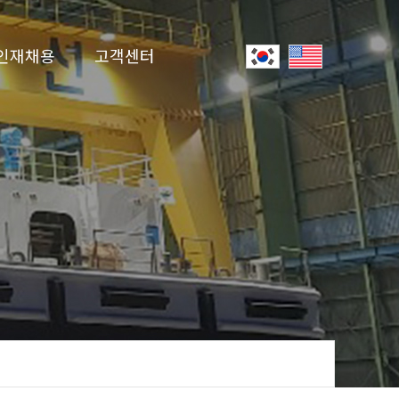
인재채용
고객센터
인사제도
공지사항
입사지원
온라인 문의
유튜브
자료실
선