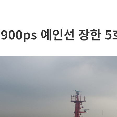
뮬레이션
2900ps 예인선 장한 5
및 작업선