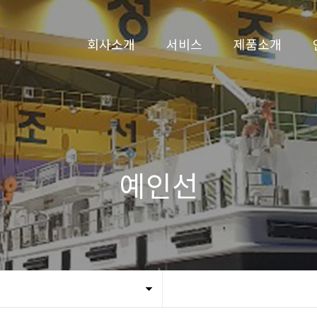
회사소개
서비스
제품소개
CEO 인사말
선박수리
3D 시뮬레이션
회사연혁
선박건조
예인선
비전
페리
예인선
조직도
카 페리
인증현황
특수선 및 작업
오시는길