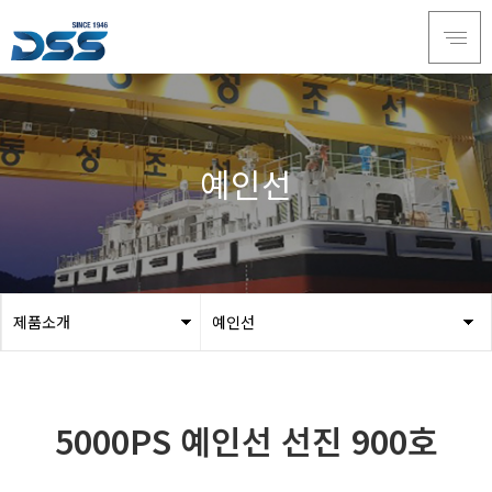
예인선
제품소개
예인선
회사소개
3D 시뮬레이션
서비스
예인선
5000PS 예인선 선진 900호
제품소개
페리
인재채용
카 페리