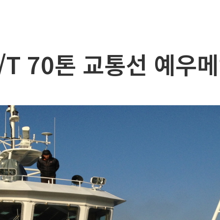
뮬레이션
/T 70톤 교통선 예우
및 작업선