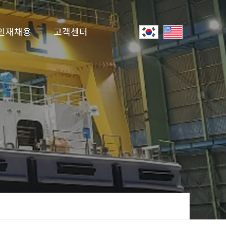
인재채용
고객센터
인사제도
공지사항
입사지원
온라인 문의
유튜브
자료실
선