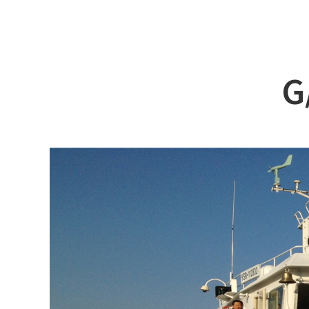
회사소개
3D 시
서비스
예인선
제품소개
페리
G
인재채용
카 페리
고객센터
특수선 