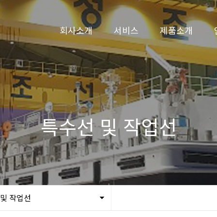
회사소개
서비스
제품소개
CEO 인사말
선박수리
3D 시뮬레이션
회사연혁
선박건조
예인선
비전
페리
특수선 및 작업선
조직도
카 페리
인증현황
특수선 및 작업
오시는길
 및 작업선